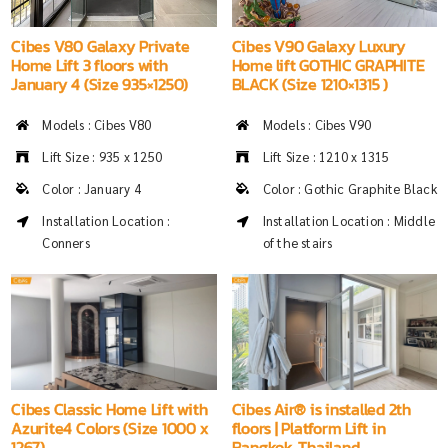
Cibes V80 Galaxy Private
Cibes V90 Galaxy Luxury
Home Lift 3 floors with
Home lift GOTHIC GRAPHITE
January 4 (Size 935×1250)
BLACK (Size 1210×1315 )
Models : Cibes V80
Models : Cibes V90
Lift Size : 935 x 1250
Lift Size : 1210 x 1315
Color : January 4
Color : Gothic Graphite Black
Installation Location :
Installation Location : Middle
Conners
of the stairs
Cibes Classic Home Lift with
Cibes Air® is installed 2th
Azurite4 Colors (Size 1000 x
floors | Platform Lift in
1267)
Bangkok, Thailand