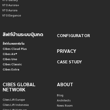
V70 Aurora+
V70 Aurora
V70 Elegance
ลิฟท์บ้านระบบปุ่มกด
CONFIGURATOR
ลิฟท์แพลตฟอร์ม
Cibes Cloud Plus
PRIVACY
Cibes Air®
Cibes Uno
CASE STUDY
Cibes Classic
Cibes Extra
CIBES GLOBAL
ABOUT
NETWORK
Blog
Cibes Lift Europe
Architects
Cibes Lift Indonesia
News Room
Cibes Lift Vietnam