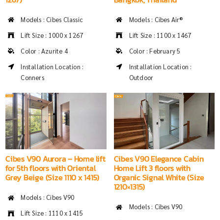
Models : Cibes Classic
Models : Cibes Air®
Lift Size : 1000 x 1267
Lift Size : 1100 x 1467
Color : Azurite 4
Color : February 5
Installation Location :
Installation Location :
Conners
Outdoor
Cibes V90 Aurora – Home lift
Cibes V90 Elegance Cabin
for 5th floors with Oriental
Home Lift 3 floors with
Grey Beige (Size 1110 x 1415)
Organic Signal White (Size
1210×1315)
Models : Cibes V90
Models : Cibes V90
Lift Size : 1110 x 1415