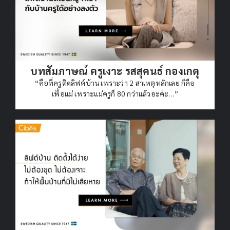
บทสัมภาษณ์ ครูเงาะ รสสุคนธ์ กองเกตุ
“คือที่ครูติดลิฟต์บ้าน เพราะว่า 2 สาเหตุหลักเลย ก็คือ
เพื่อแม่ เพราะแม่ครูก็ 80 กว่าแล้วอะค่ะ…”