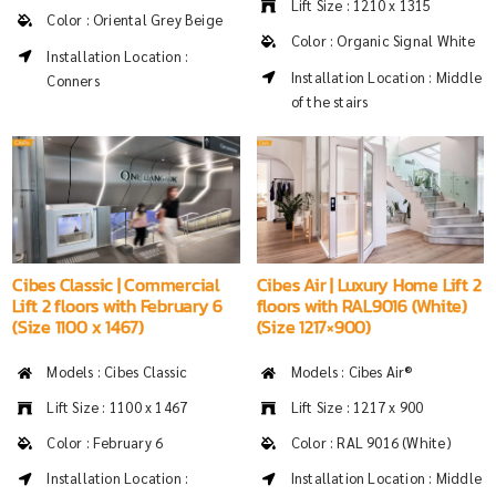
Lift Size : 1210 x 1315
Color : Oriental Grey Beige
Color : Organic Signal White
Installation Location :
Installation Location : Middle
Conners
of the stairs
Cibes Classic | Commercial
Cibes Air | Luxury Home Lift 2
Lift 2 floors with February 6
floors with RAL9016 (White)
(Size 1100 x 1467)
(Size 1217×900)
Models : Cibes Classic
Models : Cibes Air®
Lift Size : 1100 x 1467
Lift Size : 1217 x 900
Color : February 6
Color : RAL 9016 (White)
Installation Location :
Installation Location : Middle