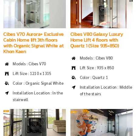
Cibes V70 Aurora+ Exclusive
Cibes V80 Galaxy Luxury
Cabin Home lift 3th floors
Home Lift 4 floors with
with Organic Signal White at
Quartz 1 (Size 935×850)
Khon Kaen
Models : Cibes V80
Models : Cibes V70
Lift Size : 935 x 850
Lift Size : 1210 x 1315
Color : Quartz 1
Color : Organic Signal White
Installation Location : Middle
Installation Location : In the
of the stairs
stairwell