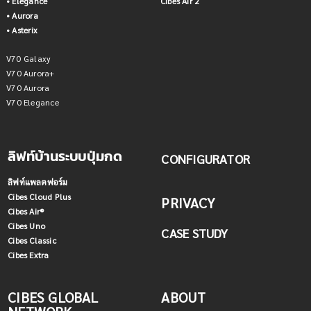
• Elegance
Cibes Air 2
• Aurora
• Asterix
V70 Galaxy
V70 Aurora+
V70 Aurora
V70 Elegance
ลิฟท์บ้านระบบปุ่มกด
CONFIGURATOR
ลิฟท์แพลตฟอร์ม
Cibes Cloud Plus
PRIVACY
Cibes Air®
Cibes Uno
CASE STUDY
Cibes Classic
Cibes Extra
CIBES GLOBAL
ABOUT