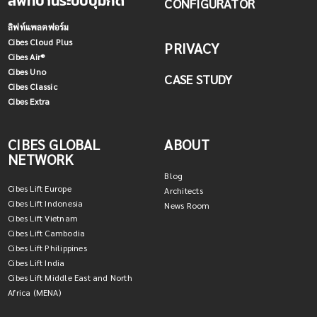
ลิฟท์บ้านระบบปุ่มกด
CONFIGURATOR
ลิฟท์แพลตฟอร์ม
Cibes Cloud Plus
PRIVACY
Cibes Air®
Cibes Uno
CASE STUDY
Cibes Classic
Cibes Extra
CIBES GLOBAL
ABOUT
NETWORK
Blog
Cibes Lift Europe
Architects
Cibes Lift Indonesia
News Room
Cibes Lift Vietnam
Cibes Lift Cambodia
Cibes Lift Philippines
Cibes Lift India
Cibes Lift Middle East and North
Africa (MENA)